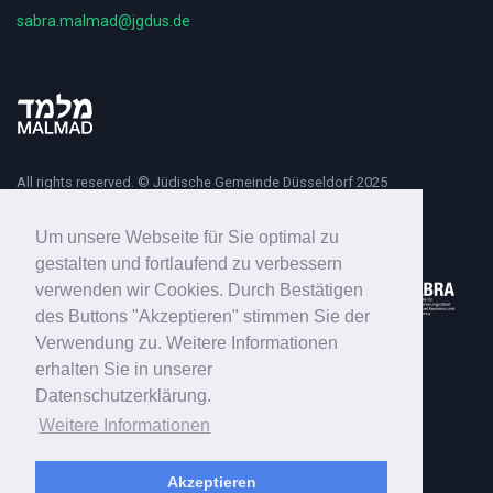
sabra.malmad@jgdus.de
All rights reserved. © Jüdische Gemeinde Düsseldorf 2025
Um unsere Webseite für Sie optimal zu
gestalten und fortlaufend zu verbessern
verwenden wir Cookies. Durch Bestätigen
des Buttons "Akzeptieren" stimmen Sie der
Verwendung zu. Weitere Informationen
erhalten Sie in unserer
Datenschutzerklärung.
Weitere Informationen
Akzeptieren