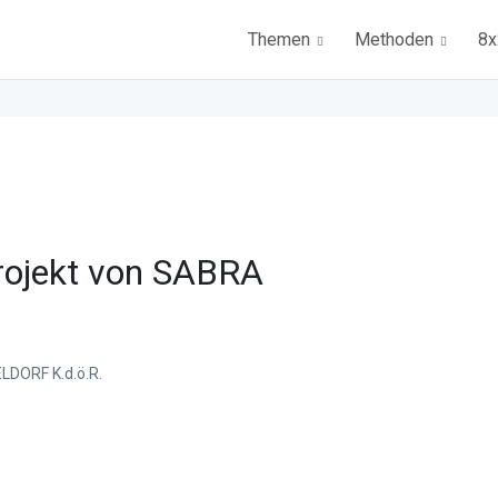
Themen
Methoden
8x
M
ojekt von SABRA
DORF K.d.ö.R.