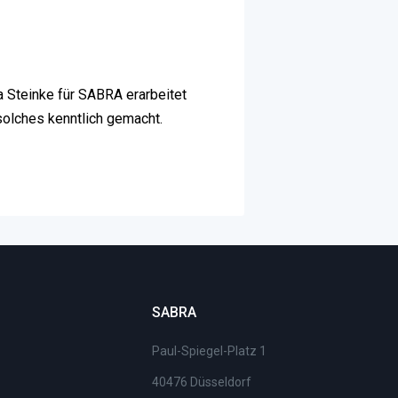
 Steinke für SABRA erarbeitet
olches kenntlich gemacht.
SABRA
Paul-Spiegel-Platz 1
40476 Düsseldorf